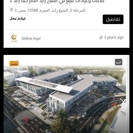
محلات وعيادات للبيع في الشيخ زايد امام جنة زايد 2
2, المرحلة 2, الشيخ زايد, الجيزة, 12588, مصر
تفاصيل
عيادة, محل
2 years ago
Online Aqar
للبيع
متميز