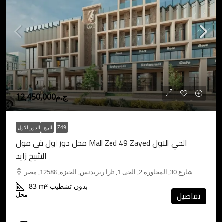
ج.م12,450,000
الدور الاول Z49
للبيع
محل دور اول في مول Mall Zed 49 Zayed الحي الاول
الشيخ زايد
شارع 30, المجاورة 2, الحى 1, تارا ريزيدنس, الجيزة, 12588, مصر
بدون تشطيب
m²
83
تفاصيل
محل