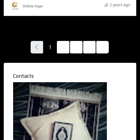
2 years ago
Online Aqar
1
2
3
Contacts