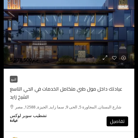
ج.م5,278,500
للبيع
عيادتك داخل مول طبي متكامل الخدمات في الحي التاسع
الشيخ زايد
شارع البستان, المجاورة 5, الحى 9, سما زايد, الجيزة, 12588, مصر
تشطيب سوبر لوكس
تفاصيل
عيادة