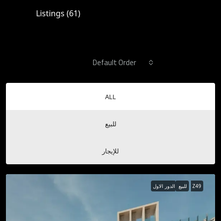
Listings (61)
Reviews (0)
Sort by:
Default Order
ALL
للبيع
للإيجار
الدور الاول Z49
للبيع