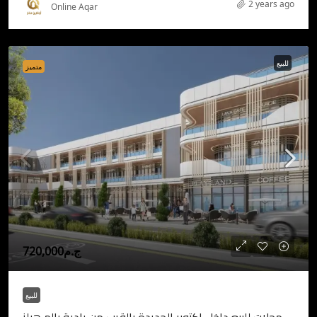
2 years ago
Online Aqar
للبيع
متميز
ج.م720,000
للبيع