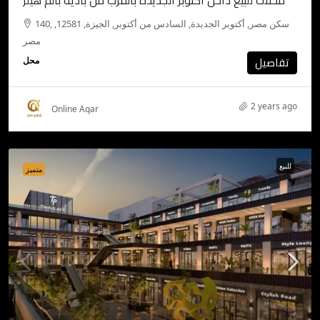
محلات للبيع داخل اكتوبر الجديدة بالقرب من بادية بالم هيلز
140, سكن مصر, أكتوبر الجديدة, السادس من أكتوبر, الجيزة, 12581,
مصر
تفاصيل
محل
2 years ago
Online Aqar
للبيع
متميز