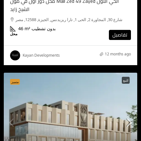
محل دور اول في مول Mall Zed 49 Zayed الحي الاول
الشيخ زايد
شارع 30, المجاورة 2, الحى 1, تارا ريزيدنس, الجيزة, 12588, مصر
بدون تشطيب
m²
46
تفاصيل
محل
12 months ago
Kayan Developments
للبيع
متميز