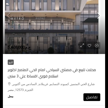
ج.م5,408,000
للبيع
محلات للبيع في ممشي السياحي امام الحي المتميز اكتوبر
استلام فوري اقساط علي 3 سنين
شارع الحي المتميز, كمبوند النسايم, غرينلاند, السادس من أكتوبر,
الجيزة, 12573, مصر
تفاصيل
محل