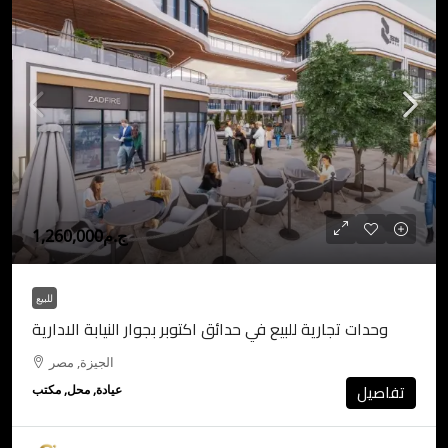
ج.م1,260,000
للبيع
وحدات تجارية للبيع في حدائق اكتوبر بجوار النيابة الادارية
الجيزة, مصر
تفاصيل
عيادة, محل, مكتب