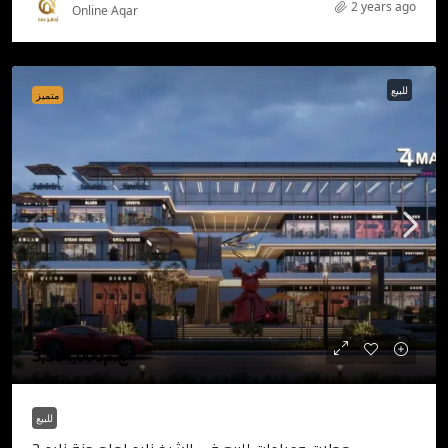
2 years ago
Online Aqar
للبيع
متميز
ج.م3,564,000
للبيع