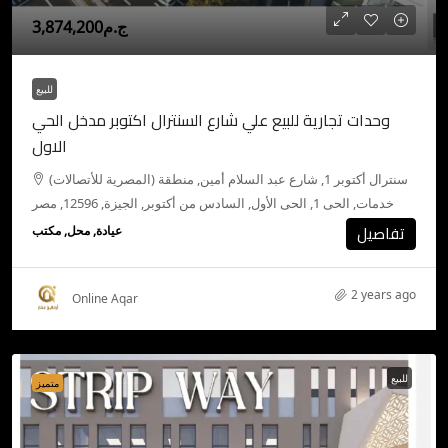
ج.م3,874,200
للبيع
وحدات تجارية للبيع علي شارع السنترال اكتوبر مدخل الحي
الاول
(المصرية للأتصالات) سنترال أكتوبر 1, شارع عبد السلام أمين, منطقة
خدمات, الحى 1, الحى الأول, السادس من أكتوبر, الجيزة, 12596, مصر
تفاصيل
عيادة, محل, مكتب
2 years ago
Online Aqar
للبيع
متميز